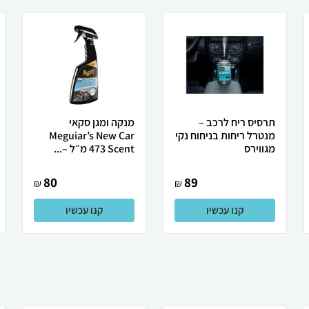
תרסיס ריח לרכב –
מנקה ומגן סקאי
מנטרל ריחות בניחוח נקי
Meguiar’s New Car
מגווירס
Scent ‏473 מ״ל –...
80
89
₪
₪
קנו עכשיו
קנו עכשיו