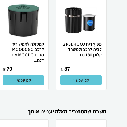
מפיץ ריח ZP51 HOCO
קפסולה למפיץ ריח
לבית לרכב ולמשרד
לרכב MOODOGO
קלוגן 180 גרם
מבית MOODO מודו
דגם...
70
87
₪
₪
קנו עכשיו
קנו עכשיו
חשבנו שהמוצרים האלה יעניינו אותך