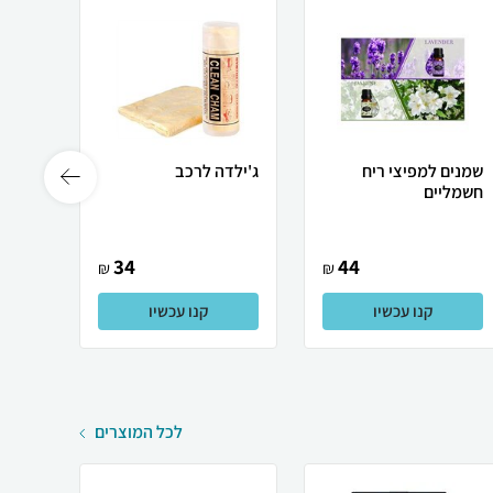
שמנים למפיצי ריח
ג'ילדה לרכב
חשמליים
A200 דגם 70mai D..
34
44
₪
₪
קנו עכשיו
קנו עכשיו
לכל המוצרים