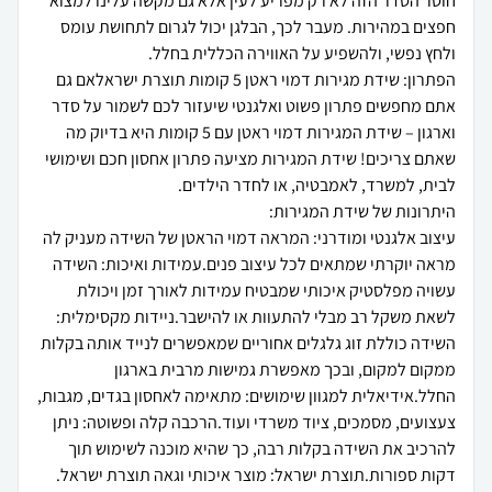
חוסר הסדר הזה לא רק מפריע לעין אלא גם מקשה עלינו למצוא
חפצים במהירות. מעבר לכך, הבלגן יכול לגרום לתחושת עומס
הפתרון: שידת מגירות דמוי ראטן 5 קומות תוצרת ישראלאם גם
אתם מחפשים פתרון פשוט ואלגנטי שיעזור לכם לשמור על סדר
וארגון – שידת המגירות דמוי ראטן עם 5 קומות היא בדיוק מה
שאתם צריכים! שידת המגירות מציעה פתרון אחסון חכם ושימושי
עיצוב אלגנטי ומודרני: המראה דמוי הראטן של השידה מעניק לה
מראה יוקרתי שמתאים לכל עיצוב פנים.עמידות ואיכות: השידה
עשויה מפלסטיק איכותי שמבטיח עמידות לאורך זמן ויכולת
לשאת משקל רב מבלי להתעוות או להישבר.ניידות מקסימלית:
השידה כוללת זוג גלגלים אחוריים שמאפשרים לנייד אותה בקלות
ממקום למקום, ובכך מאפשרת גמישות מרבית בארגון
החלל.אידיאלית למגוון שימושים: מתאימה לאחסון בגדים, מגבות,
צעצועים, מסמכים, ציוד משרדי ועוד.הרכבה קלה ופשוטה: ניתן
להרכיב את השידה בקלות רבה, כך שהיא מוכנה לשימוש תוך