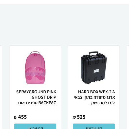
SPRAYGROUND PINK
HARD BOX WPX-2 A
ארגז מזוודה בתקן צבאי
GHOST DRIP
למצלמה נשק...
BACKPAC ספריגראונד
455
525
₪
₪
קנו עכשיו
קנו עכשיו