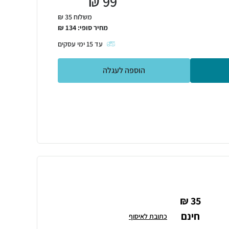
₪
99
משלוח 35 ₪
מחיר סופי:
134
₪
עד
15
ימי עסקים
הוספה לעגלה
35 ₪
חינם
כתובת לאיסוף