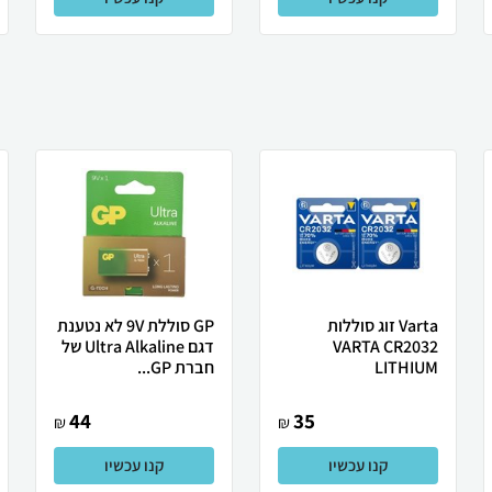
Varta זוג סוללות
GP סוללת 9V לא נטענת
VARTA CR2032
דגם Ultra Alkaline של
LITHIUM
חברת GP...
44
35
₪
₪
קנו עכשיו
קנו עכשיו