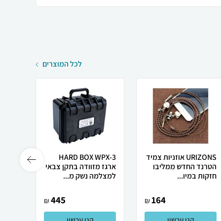
לכל המוצרים
URIZONS אוזניות צמיד
HARD BOX WPX-3
-2 A
הטרנד החדש ממליבו
ארגז מזוודה בתקן צבאי
ארגז 
חזקות במיו...
למצלמה נשק מ...
למצלמ
445
164
₪
₪
קנו עכשיו
קנו עכשיו