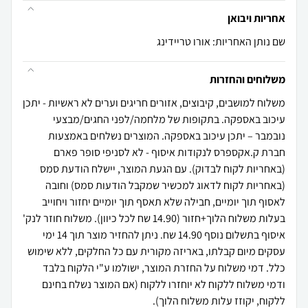
אחריות ויבואן
שם נותן האחריות: אורו טריידינג
משלוחים והחזרות
משלוח למושבים, קיבוצים, אזורים חריגים וערים לא ראשיות - יתכן
עיכוב באספקה. בתקופות של מלחמה/לפני החגים/מבצעי
נובמבר – יתכן עיכוב באספקה. המוצרים נשלחים באמצעות
חברת ק.אקספרס לנקודות איסוף - לא לסניפי סופר פארם
(באחריות לקוח לבדוק). עם הגעת המוצר, יישלח הודעת סמס
(באחריות לקוח לדאוג למכשיר שמקבל הודעות סמס) וחובה
לאסוף תוך יומיים, חבילה שלא תאסף תוך יומיים יחזור ויחוייב
בעלות משלוח הלוך+חזור (14.90 שח לכל כיוון). משלוח חוזר לנק'
איסוף בתשלום נוסף 14.90 שח. ניתן להחזיר מוצר תוך 14 ימי
עסקים מיום קבלתו, באריזה מקורית עם כל החלקים, ללא שימוש
כלל. דמי משלוח על החזרת המוצר, ישולמו ע"י הלקוח בלבד
ודמי משלוח ללקוח לא יוחזרו ללקוח (אם המוצר נשלח בחינם
ללקוח, יקוזז עלות משלוח הלוך).