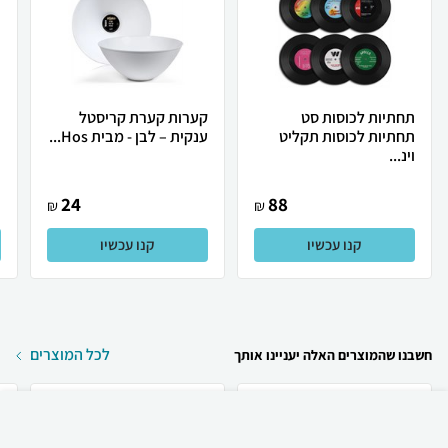
תחתיות לכוסות סט
קערות קערת קריסטל
כ
תחתיות לכוסות תקליט
ענקית – לבן - מבית Hos...
ת
וינ...
24
88
₪
₪
קנו עכשיו
קנו עכשיו
לכל המוצרים
חשבנו שהמוצרים האלה יעניינו אותך
₪
50
קניה מהירה
הוספה לעגלה
30 ₪ למשלוח