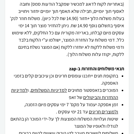
(באחריות לקוח לדאוג למכשיר שמקבל הודעות סמס) וחובה
לאסוף תוך יומיים, חבילה שלא תאסף תוך יומיים יחזור ויחוייב
בעלות משלוח הלוך+חזור (14.90 שח לכל כיוון). משלוח חוזר לנק'
איסוף בתשלום נוסף 14.90 שח. ניתן להחזיר מוצר תוך 14 ימי
עסקים מיום קבלתו, באריזה מקורית עם כל החלקים, ללא שימוש
כלל. דמי משלוח על החזרת המוצר, ישולמו ע"י הלקוח בלבד
ודמי משלוח ללקוח לא יוחזרו ללקוח (אם המוצר נשלח בחינם
ללקוח, יקוזז עלות משלוח הלוך).
תנאי משלוחים והחזרות ב-zap
בתקופת חגים ייתכנו עומסים חריגים וכן עיכובים קלים בזמני
האספקה.
המוכרים בזאפסטור מחויבים
למדיניות המשלוחים
, ו
למדיניות
ההחזרות והביטולים
של זאפ
זמן אספקה יעמוד על מקס' 7 ימי עסקים מיום הזמנה,
ולמוצרים חריגים
עד 21 ימי עסקים .
שיטות ועלויות המשלוח המוצעות לך על-ידי המוכר הן בהתאם
לגודלו ולאופיו של המוצר
משלוחים ליישובים מעבר לקו הירוק עשויים להיות כרוכים