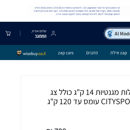
שלום אורח,
התחבר
zap אילת
מזגנים
zap cars
אופני כושר מתקפלות מגנטיות 14 ק"ג כולל צג