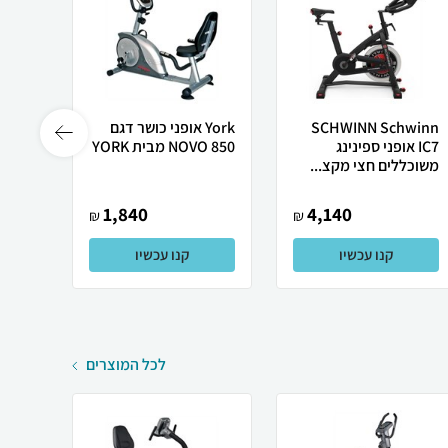
SCHWINN Schwinn
York אופני כושר דגם
IC7 אופני ספינינג
850 NOVO מבית YORK
משוכללים חצי מקצ...
ritur
1,840
4,140
₪
₪
קנו עכשיו
קנו עכשיו
לכל המוצרים