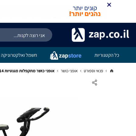
כל הקטגוריות
חשמל ואלקטרוניקה
פנאי וספורט
אופני כושר
אופני כושר מתקפלות מגנטיות 14 ק"ג כולל צג 408890 מבית CITYSPORT עומס עד 120 ק"ג