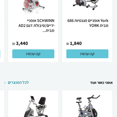
York אופניים מגנטיות 686
SCHWINN אופניי
מבית YORK
ידיים/סיבולת דגם AD2
מ
מבית...
3,440
1,840
₪
₪
קנו עכשיו
קנו עכשיו
לכל המוצרים
אופני כושר ועוד