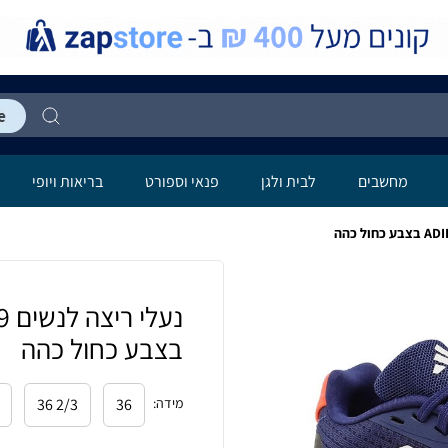
מחשבים
לבית ולגן
פנאי וספורט
בריאות ויופי
נע
בצבע כחול כהה
מידה
:
36
2/3 36