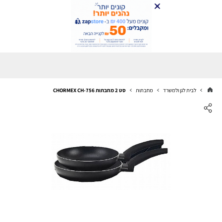
לבית לגן ולמשרד
מחבתות
סט 2 מחבתות CHORMEX CH-756