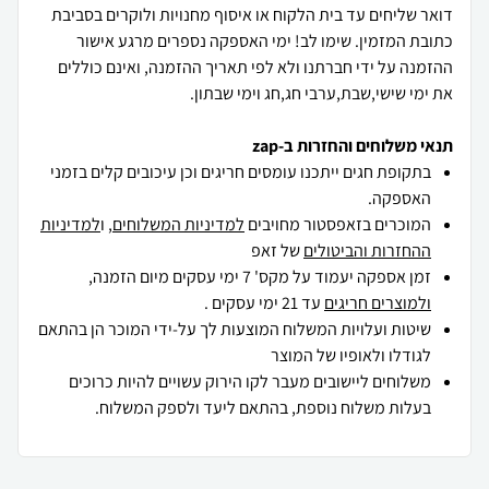
דואר שליחים עד בית הלקוח או איסוף מחנויות ולוקרים בסביבת
כתובת המזמין. שימו לב! ימי האספקה נספרים מרגע אישור
ההזמנה על ידי חברתנו ולא לפי תאריך ההזמנה, ואינם כוללים
את ימי שישי,שבת,ערבי חג,חג וימי שבתון.
תנאי משלוחים והחזרות ב-zap
בתקופת חגים ייתכנו עומסים חריגים וכן עיכובים קלים בזמני
האספקה.
המוכרים בזאפסטור מחויבים
למדיניות המשלוחים
, ו
למדיניות
ההחזרות והביטולים
של זאפ
זמן אספקה יעמוד על מקס' 7 ימי עסקים מיום הזמנה,
ולמוצרים חריגים
עד 21 ימי עסקים .
שיטות ועלויות המשלוח המוצעות לך על-ידי המוכר הן בהתאם
לגודלו ולאופיו של המוצר
משלוחים ליישובים מעבר לקו הירוק עשויים להיות כרוכים
בעלות משלוח נוספת, בהתאם ליעד ולספק המשלוח.