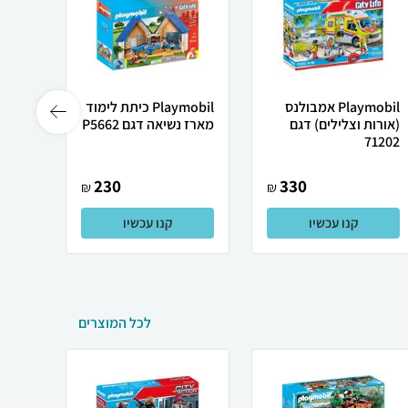
Playmobil אמבולנס
Playmobil כיתת לימוד
(אורות וצלילים) דגם
מארז נשיאה דגם P5662
מיחזו
0885
71202
230
330
₪
₪
קנו עכשיו
קנו עכשיו
לכל המוצרים