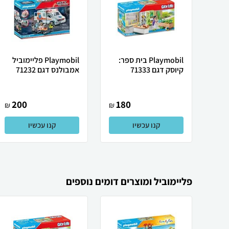
Playmobil בית ספר:
Playmobil פליימוביל
קיוסק דגם 71333
אמבולנס דגם 71232
200
180
₪
₪
קנו עכשיו
קנו עכשיו
פליימוביל ומוצרים דומים נוספים