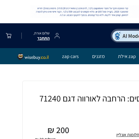
שלום אורח,
התחבר
zap אילת
מזגנים
zap cars
ם: הרחבה לאורווה דגם 71240
₪
200
ומות אונליין