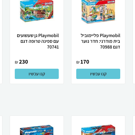
Playmobil פליימוביל
Playmobil גן שעשועים
בית מודרני: חדר נוער
עם ספינה טרופה דגם
דגם 70988
70741
230
170
₪
₪
קנו עכשיו
קנו עכשיו