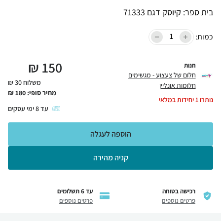
בית ספר: קיוסק דגם 71333
כמות:
₪
150
חנות
חלום של צעצוע - מגשימים
משלוח 30 ₪
חלומות אונליין
מחיר סופי:
180
₪
נותרו
1
יחידות במלאי
עד
8
ימי עסקים
הוספה לעגלה
קניה מהירה
רכישה בטוחה
עד 6 תשלומים
פרטים נוספים
פרטים נוספים