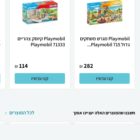
Playmobil מגרש משחקים
Playmobil קיוסק צהריים
גדול Playmobil 715...
Playmobil 71333
ט
114
282
₪
₪
קנו עכשיו
קנו עכשיו
לכל המוצרים
חשבנו שהמוצרים האלה יעניינו אותך
₪
150
קניה מהירה
הוספה לעגלה