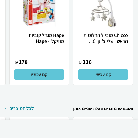
Chicco מובייל החלומות
Hape מגדל קוביות
הראשון שלי צ'יקו C...
מוזיקלי - Hape
ה
179
230
₪
₪
קנו עכשיו
קנו עכשיו
לכל המוצרים
חשבנו שהמוצרים האלה יעניינו אותך
₪
70
קניה מהירה
הוספה לעגלה
30 ₪ למשלוח