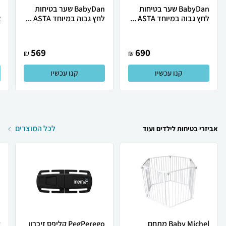
BabyDan שער בטיחות
BabyDan שער בטיחות
לחץ גבוה במיוחד ASTA ...
לחץ גבוה במיוחד ASTA ...
R
569
690
₪
₪
קנו עכשיו
קנו עכשיו
לכל המוצרים
אביזרי בטיחות לילדים ועוד
Baby Michel מתחם
PegPerego קליפס זיכרון