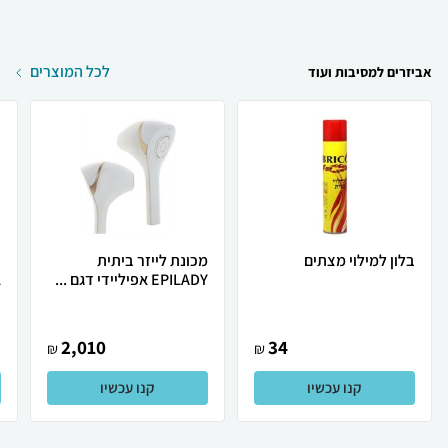
לכל המוצרים
אביזרים למסיבות ועוד
בלון למילוי מצתים
מכונת לייזר ביתית
ת
EPILADY אפיליידי דגם ...
L
2,010
34
₪
₪
קנו עכשיו
קנו עכשיו