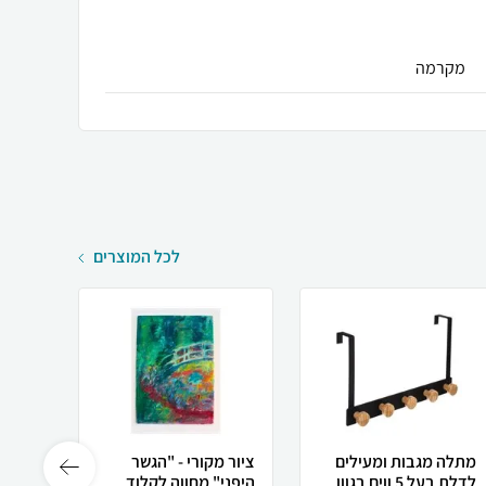
מקרמה
לכל המוצרים
מתלה מגבות ומעילים
ציור מקורי - "הגשר
לדלת בעל 5 ווים בגוון
היפני" מחווה לקלוד
ליטר 