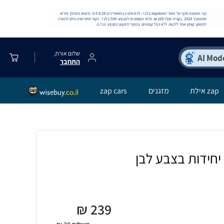
שלום אורח,
התחבר
zap אילת
מזגנים
zap cars
₪
239