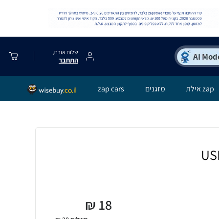
שלום אורח,
התחבר
zap אילת
מזגנים
zap cars
₪
18