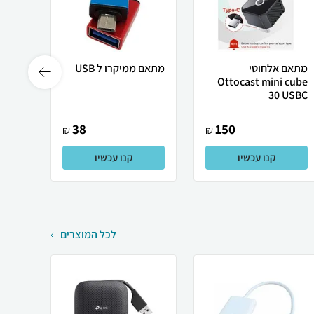
מתאם אלחוטי
מתאם ממיקרו ל USB
כבל ד
Ottocast mini cube
lay port
30 USBC
38
150
₪
₪
קנו עכשיו
קנו עכשיו
לכל המוצרים