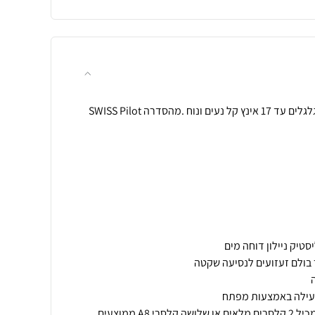
תיק עסקים אייקוני למחשב על גלגלים עד 17 אינץ קל נעים ונוח .מהסדרה SWISS Pilot