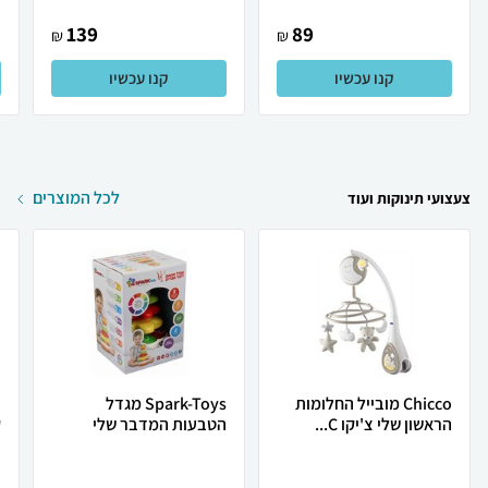
139
89
₪
₪
קנו עכשיו
קנו עכשיו
לכל המוצרים
צעצועי תינוקות ועוד
Chicco מובייל החלומות
Spark-Toys מגדל
הראשון שלי צ'יקו C...
הטבעות המדבר שלי
ק