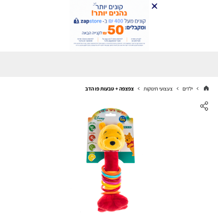
ילדים
צעצועי תינוקות
צפצפה + טבעות פו הדב