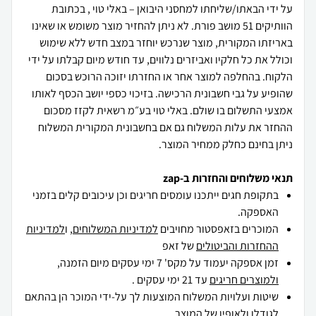
על ידי הבאתו/שליחתו למחסני היבואן – באלי טוי , בכתובת
הוותיקים 51 מושב פורת. לא ניתן להחזיר מוצר משומש או שאינו
באריזתו המקורית, מוצר שנרכש יוחזר במצב חדש ללא שימוש
וכולל את כל חלקיו ואביזרים נלווים, עד חודש מיום קבלתו על ידי
הלקוח. בהחלפה למוצר אחר או החזרתו יזוכה הרוכש בסכום
שהופיע על גבי חשבונית הרכישה. בזיכוי כספי יושב הכסף לאותו
אמצעי התשלום בו שולם. באלי טוי בע״מ רשאית לקזז מסכום
ההחזר את עלות המשלוח גם אם בחשבונית המקורית המשלוח
ניתן בחינם כחלק ממחיר המוצר.
תנאי משלוחים והחזרות ב-zap
בתקופת חגים ייתכנו עומסים חריגים וכן עיכובים קלים בזמני
האספקה.
המוכרים בזאפסטור מחויבים
למדיניות המשלוחים
, ו
למדיניות
ההחזרות והביטולים
של זאפ
זמן אספקה יעמוד על מקס' 7 ימי עסקים מיום הזמנה,
ולמוצרים חריגים
עד 21 ימי עסקים .
שיטות ועלויות המשלוח המוצעות לך על-ידי המוכר הן בהתאם
לגודלו ולאופיו של המוצר