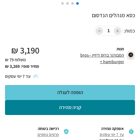
כסא מנהלים הנדסום
כמות:
₪
3,190
חנות
המבורגר ברוס דיזיין -bros-
משלוח 79 ₪
hamburger +
מחיר סופי:
3,269
₪
עד
7
ימי עסקים
הוספה לעגלה
קניה מהירה
אספקה מהירה
רכישה בטוחה
עד 7 ימי עסקים
פרטים נוספים