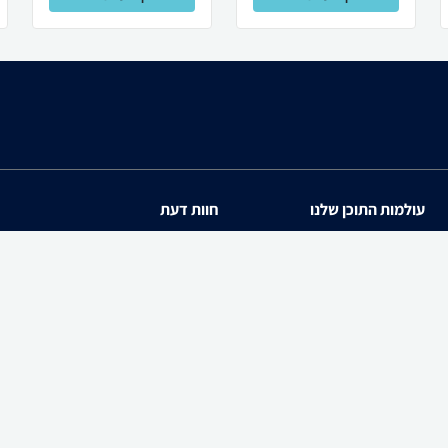
עולמות התוכן שלנו
חוות דעת
תיירות
iPhone 17
סופרמרקטים
Galaxy S26 Ultra SM-S94
מוצרים מבוקשים
iPhone 17 Pro
PowerShot SX740 HS
zap cars
Galaxy S26 SM-S942B/DS
WiseBuy
שיווק לעסקים-zap360
Galaxy A57 SM-A576B/DS
Galaxy S26 Ultra SM-S94