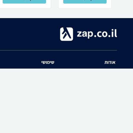
אודות
שימושי
השוואת מחירים zap אודות
שאלות ותשובות
תנאי שימוש
מדריך חנויות
האיזור האישי
נפילת מחירים
יצירת קשר
כל הקטגוריות
חוות דעת מוצרים
פרסום בזאפ
הרשמה לאתר
zap-הצטרפות כחנות ל