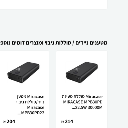
מטענים ניידים / סוללות גיבוי ומוצרים דומים נוספי
Miracase סוללת טעינה
Miracase מטען
MIRACASE MPB30PD
נייד/סוללת גיבוי
Miracase
22.5W 30000M...
MPB30PD22....
204
214
₪
₪