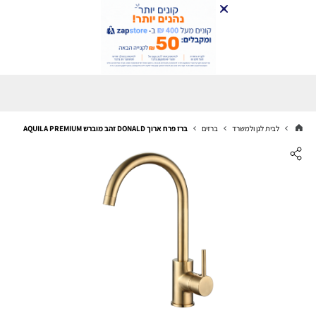
לבית לגן ולמשרד
ברזים
ברז פרח ארוך DONALD זהב מוברש AQUILA PREMIUM