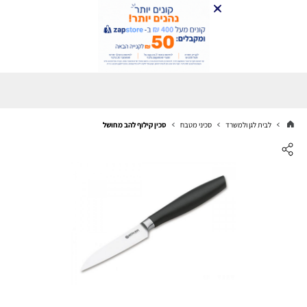
לבית לגן ולמשרד
סכיני מטבח
סכין קילוף להב מחושל