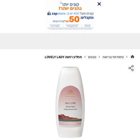
טיפוח יופי ובריאות
סבונים
תחליב רחצה LOVELY LADY