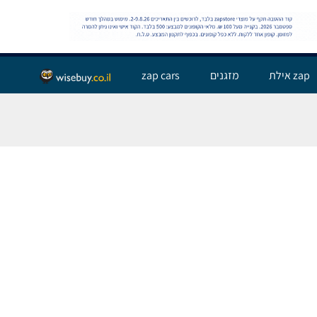
שלום אורח,
התחבר
zap אילת
מזגנים
zap cars