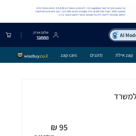
שלום אורח,
התחבר
zap אילת
מזגנים
zap cars
למשרד
₪
95