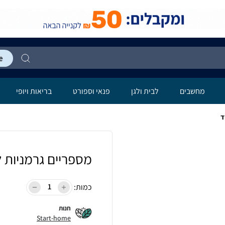
מחשבים
לבית ולגן
פנאי וספורט
בריאות ויופי
ד
מספריים גרמניות 
כמות:
חנות
Start-home