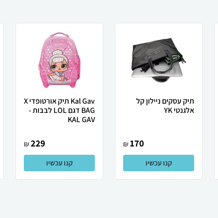
תיק עסקים ניילון קל
Kal Gav תיק אורטופדי X
אלגנטי YK
BAG דגם LOL לבבות -
KAL GAV
229
170
₪
₪
קנו עכשיו
קנו עכשיו