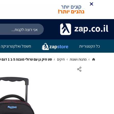
כל הקטגוריות
חשמל ואלקטרוניקה
מתנות ושונות
תיקים
סט תיק גן עם טרולי מובנה 5 ב 1 דגם עכביש מסדרת Dreamland Trolly set מבית Marshmelo