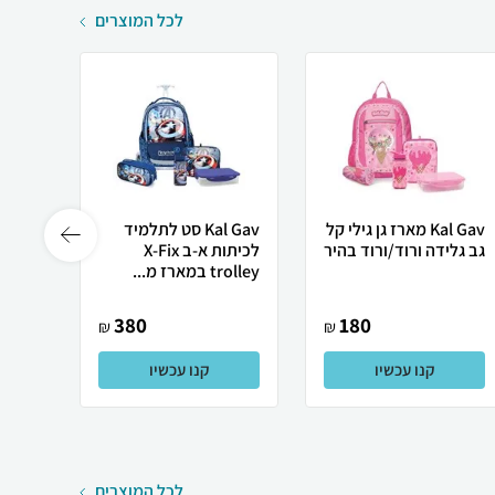
לכל המוצרים
Kal Gav מארז גן גילי קל
Kal Gav סט לתלמיד
גב גלידה ורוד/ורוד בהיר
לכיתות א-ב X-Fix
trolley במארז מ...
סגול - L GAV
380
180
₪
₪
קנו עכשיו
קנו עכשיו
לכל המוצרים