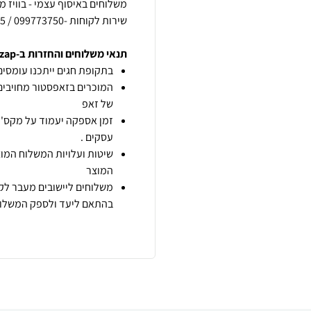
שירות לקוחות -099773750 / 0549531315 וואצאפ
תנאי משלוחים והחזרות ב-zap
בתקופת חגים ייתכנו עומסים 
המוכרים בזאפסטור מחויבים
של זאפ
זמן אספקה יעמוד על מקס' 7 ימי עסקים מיום הזמנה,
עסקים .
שיטות ועלויות המשלוח המוצ
המוצר
משלוחים ליישובים מעבר לקו
בהתאם ליעד ולספק המשלוח