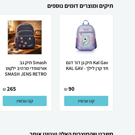
תיקים ומוצרים דומים נוספים
Kal Gav תיק גן דור דגם
Smash תיק גב
חד קרן לילך - KAL GAV
אורטופדי מרהיב ילקוט
SMASH JENS RETRO
265
90
₪
₪
קנו עכשיו
קנו עכשיו
חשבנו שהמוצרים האלה יעניינו אותך