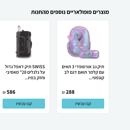
מוצרים פופולאריים נוספים מהחנות
תיק גב אורטופדי 3 תאים
SWISS תיק דאפל גדול
עם קלמר תואם דגם לב
על גלגלים 28" מאסיבי
קונפטי...
וחזק במיו...
586
288
₪
₪
קנו עכשיו
קנו עכשיו