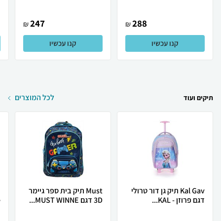
247
288
₪
₪
קנו עכשיו
קנו עכשיו
לכל המוצרים
תיקים ועוד
Kal Gav תיק גן דור טרולי
Must תיק בית ספר גיימר
דגם פרוזן - KAL...
3D דגם MUST WINNE...
e