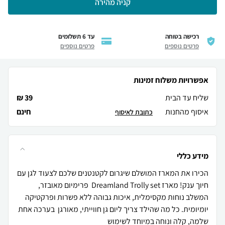
קניה מהירה
רכישה בטוחה
עד 6 תשלומים
פרטים נוספים
פרטים נוספים
אפשרויות משלוח זמינות
שליח עד הבית
39 ₪
איסוף מהחנות
חינם
כתובת לאיסוף
מידע כללי
הכירו את המארז המושלם שיגרום לקטנטנים שלכם לצעוד לגן עם
חיוך ענק! מארז Dreamland Trolly set פרימיום מאובזר,
המשלב נוחות מקסימלית, איכות גבוהה ללא פשרות ופרקטיקה
יומיומית. כל מה שהילד צריך ליום גן חווייתי, מאורגן בערכה אחת