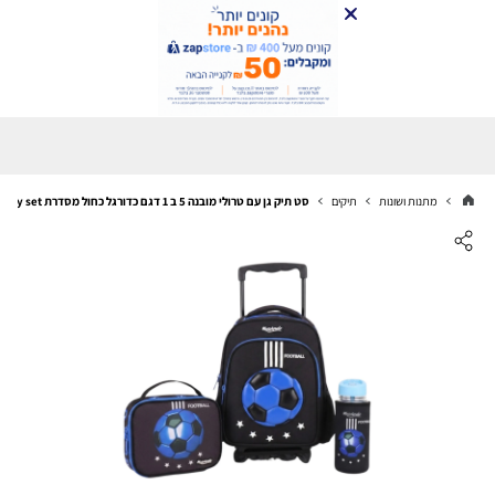
מתנות ושונות
תיקים
סט תיק גן עם טרולי מובנה 5 ב 1 דגם כדורגל כחול מסדרת Dreamland Trolly set מבית Marshmelo