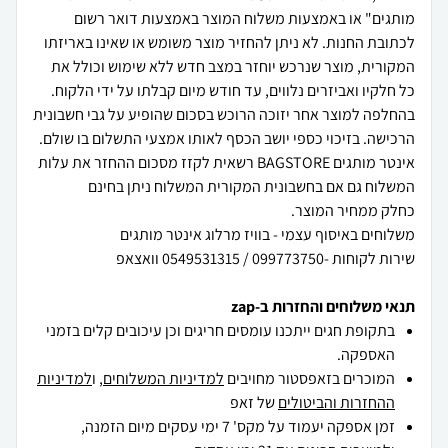
מותגים" או באמצעות משלוח המוצר באמצעות דואר רשום
לכתובת החנות. לא ניתן להחזיר מוצר משומש או שאינו באריזתו
המקורית, מוצר שנרכש יוחזר במצב חדש ללא שימוש וכולל את
כל חלקיו ואביזרים נלווים, עד חודש מיום קבלתו על ידי הלקוח.
בהחלפה למוצר אחר יזוכה הרוכש בסכום שהופיע על גבי חשבונית
הרכישה. בזיכוי כספי יושב הכסף לאותו אמצעי התשלום בו שולם.
אינטר מותגים BAGSTORE רשאית לקזז מסכום ההחזר את עלות
המשלוח גם אם בחשבונית המקורית המשלוח ניתן בחינם
שירות לקוחות -099773750 / 0549531315 וואצאפ
תנאי משלוחים והחזרות ב-zap
בתקופת חגים ייתכנו עומסים חריגים וכן עיכובים קלים בזמני
האספקה.
המוכרים בזאפסטור מחויבים
למדיניות המשלוחים
, ו
למדיניות
ההחזרות והביטולים
של זאפ
זמן אספקה יעמוד על מקס' 7 ימי עסקים מיום הזמנה,