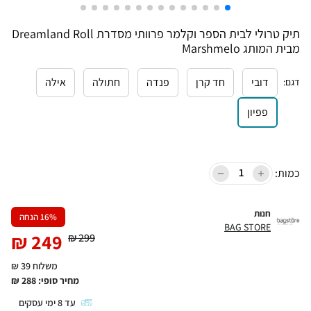
תיק טרולי לבית הספר וקלמר פרוותי מסדרת Dreamland Roll
מבית המותג Marshmelo
דובי
חד קרן
פנדה
חתולה
אילה
דגם
:
פפיון
כמות:
חנות
% הנחה
16
BAG STORE
₪
249
₪
299
משלוח 39 ₪
מחיר סופי:
288
₪
עד
8
ימי עסקים