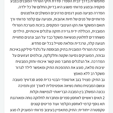
מתפשרת בדרך לבית הספר? סדרת תיקי הטרולי המובנים בצבע
פוקסיה ובמגע פרוותי משגע היא בדיוק החלום של כל ילדה.
הסדרה מציעה מגוון דגמים מרהיבים המשלבים אלמנטים
פרוותיים של פנים של חיות אהובות, ומגיעה עם קלמר פרוותי ורך
תואם המשקף את הקו העיצובי המקסים. בזכות מערכת הטרולי
המובנית, הכוללת ידית גרירה חזקה וגלגלים איכותיים, הילדים
משוחררים לחלוטין מנשיאת משקל כבד על הגב ונהנים מחוויית
מערכת הטרולי המובנית בתיק מבוססת על גלגלי סיליקון באיכות
גבוהה, המעניקים נסיעה שקטה וחלקלקה, ובולמים זעזועים על
המדרכה. אל הגלגלים מחובר מוט קשר איכותי וחזק המבטיח
יציבות מלאה, מונע את התהפכות התיק ומאפשר לילד לגרור
גב התיק: מצויד בגב אורטופדי הבנוי כרית ספוג סנדוויץ׳ מעובה
ונושם המבטיח נוחות נשיאה אופטימלית לאורך זמן ותמיכה
טקסטורה ייחודית: התיק מתאפיין בעיצוב פרוותי המעניק לו מגע