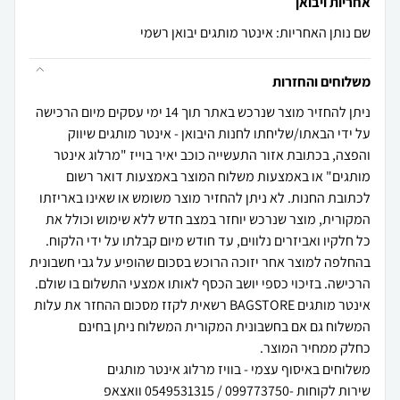
אחריות ויבואן
שם נותן האחריות: אינטר מותגים יבואן רשמי
משלוחים והחזרות
ניתן להחזיר מוצר שנרכש באתר תוך 14 ימי עסקים מיום הרכישה
על ידי הבאתו/שליחתו לחנות היבואן - אינטר מותגים שיווק
והפצה, בכתובת אזור התעשייה כוכב יאיר בוייז "מרלוג אינטר
מותגים" או באמצעות משלוח המוצר באמצעות דואר רשום
לכתובת החנות. לא ניתן להחזיר מוצר משומש או שאינו באריזתו
המקורית, מוצר שנרכש יוחזר במצב חדש ללא שימוש וכולל את
כל חלקיו ואביזרים נלווים, עד חודש מיום קבלתו על ידי הלקוח.
בהחלפה למוצר אחר יזוכה הרוכש בסכום שהופיע על גבי חשבונית
הרכישה. בזיכוי כספי יושב הכסף לאותו אמצעי התשלום בו שולם.
אינטר מותגים BAGSTORE רשאית לקזז מסכום ההחזר את עלות
המשלוח גם אם בחשבונית המקורית המשלוח ניתן בחינם
שירות לקוחות -099773750 / 0549531315 וואצאפ