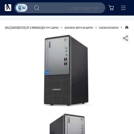
מחשבים ותוכנות
מחשבים נייחים ממותגים
מחשב נייח LENOVO ThinkCentre neo 30t G5 i3-1315U|8G|256GB|DOS|3Y 13K8001QIV