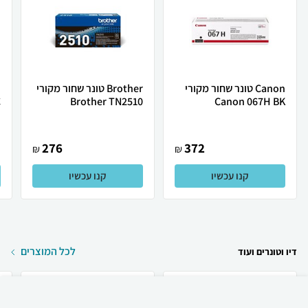
Canon טונר שחור מקורי
Brother טונר שחור מקורי
C
Brother TN2510
Canon 067H BK
276
372
₪
₪
קנו עכשיו
קנו עכשיו
לכל המוצרים
דיו וטונרים ועוד
₪
284
קניה מהירה
הוספה לעגלה