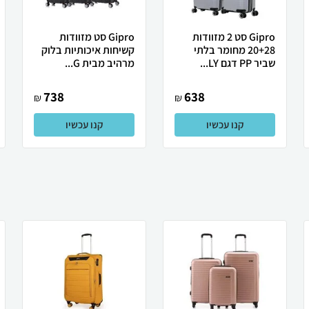
Gipro סט 2 מזוודות
Gipro סט מזוודות
20+28 מחומר בלתי
קשיחות איכותיות בלוק
שביר PP דגם LY...
מרהיב מבית G...
738
638
₪
₪
קנו עכשיו
קנו עכשיו