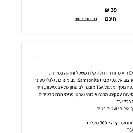
39 ₪
חינם
כתובת לאיסוף
Bahia Lite Spinner 79 ס״מ EXP היא מזוודה גדולה קלת משקל וחזקה במיוחד,
המשלבת נוחות מקסימלית עם עיצוב אלגנטי מבית Samsonite. עם מערכת גלגלי ספינר
חלקה ל־360°, מנגנון הרחבה לנפח נוסף ומנעול TSA מובנה לביטחון מלא בנסיעות, היא
ות עסקים. מבנה איכותי וארגון פנימי חכם מבטיחים