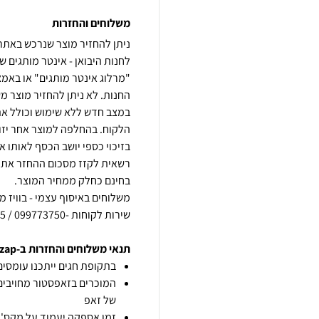
משלוחים והחזרות
לחנות היבואן - אינטר מותגים שי
"מרלוג אינטר מותגים" או באמ
החנות. לא ניתן להחזיר מוצר מ
במצב חדש ללא שימוש וכולל את כ
הלקוח. בהחלפה למוצר אחר יזו
רשאית לקזז מסכום ההחזר את 
שירות לקוחות -099773750 / 0549531315 וואצאפ
תנאי משלוחים והחזרות ב-zap
בתקופת חגים ייתכנו עומסים 
המוכרים בזאפסטור מחויבים
של זאפ
זמן אספקה יעמוד על מקס' 7 ימי עסקים מיום הזמנה,