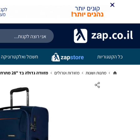
קניה מהירה
הוספה לעג
כל הקטגוריות
חשמל ואלקטרוניקה
מתנות ושונות
מזוודות וטרולים
מזוודה גדולה בד "28 מתרחבת וקלה דגם Bahia Lite Spinner 79 מבית המותג העולמי Samsonite