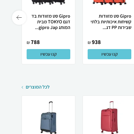
Gipro סט מזוודות
Gipro סט מזוודות בד
קשיחות איכותיות בלתי
דגם TOKYO מבית
שבירות PP דג...
המותג gipro Jap...
Horizon מב
788
938
₪
₪
קנו עכשיו
קנו עכשיו
לכל המוצרים