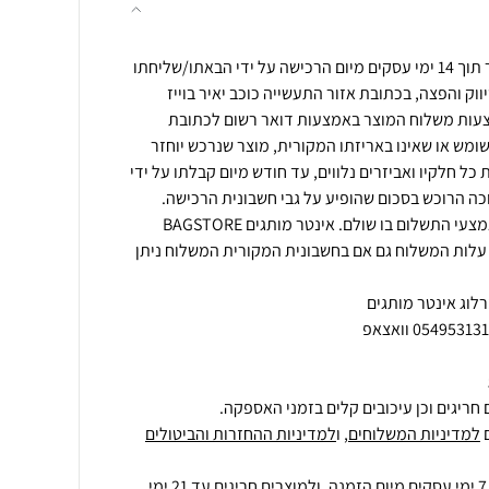
ניתן להחזיר מוצר שנרכש באתר תוך 14 ימי עסקים מיום הרכישה על ידי הבאתו/שליחתו
ווק והפצה, בכתובת אזור התעשייה כוכב יאיר בוייז
צעות משלוח המוצר באמצעות דואר רשום לכתובת
שומש או שאינו באריזתו המקורית, מוצר שנרכש יוחזר
ל חלקיו ואביזרים נלווים, עד חודש מיום קבלתו על ידי
כה הרוכש בסכום שהופיע על גבי חשבונית הרכישה.
בזיכוי כספי יושב הכסף לאותו אמצעי התשלום בו שולם. אינטר מותגים BAGSTORE
עלות המשלוח גם אם בחשבונית המקורית המשלוח ניתן
חריגים וכן עיכובים קלים בזמני האספקה.
למדיניות המשלוחים
, ו
למדיניות ההחזרות והביטולים
ולמוצרים חריגים
עד 21 ימי