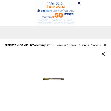
לבית לגן ולמשרד
אביזרים לכלי עבודה
מברז גן מטרי M DIN376 – HSS M42 | B.Tech