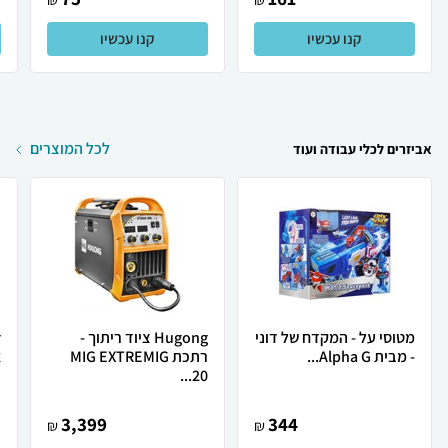
קנו עכשיו
קנו עכשיו
לכל המוצרים
אביזרים לכלי עבודה ועוד
מטוסי על - המקדח של דוני
Hugong ציוד ריתוך -
- מבית Alpha G...
רתכת MIG EXTREMIG
א
20...
3,399
344
₪
₪