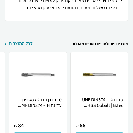
משלוחים ליישובים מעבר לקו הירוק עשויים להיות כרוכים
בעלות משלוח נוספת, בהתאם ליעד ולספק המשלוח.
לכל המוצרים
מוצרים פופולאריים נוספים מהחנות
מברז גן UNF DIN374 –
מברז גן הברגה מטרית
HSS Cobalt | B.Tec...
עדינה MF DIN374 – H...
..
84
66
₪
₪