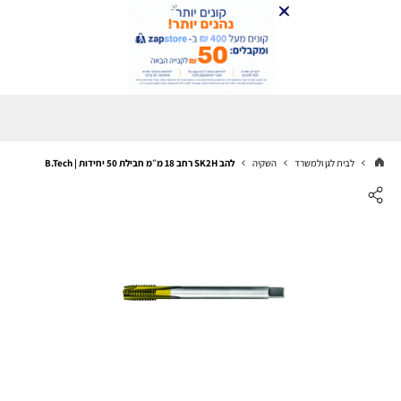
לבית לגן ולמשרד
השקיה
להב SK2H רחב 18 מ״מ חבילת 50 יחידות | B.Tech