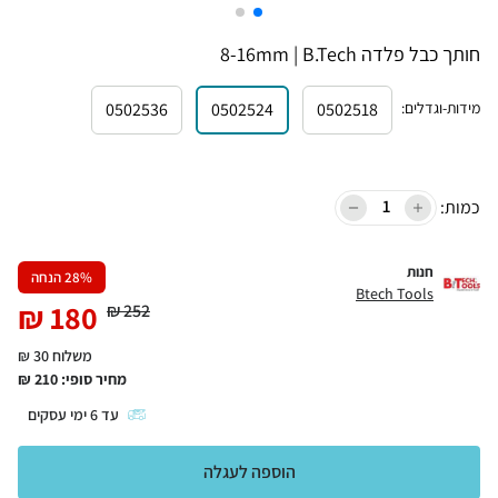
חותך כבל פלדה 8-16mm | B.Tech
מידות-וגדלים
:
0502518
0502524
0502536
כמות:
חנות
% הנחה
28
Btech Tools
₪
180
₪
252
משלוח 30 ₪
מחיר סופי:
210
₪
עד
6
ימי עסקים
הוספה לעגלה