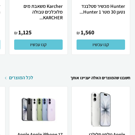
Hunter מכשיר סטלבנד
Karcher משאבת מים
נטען 30 מטר Hunter 1...
מלוכלכים טבולה
ח
KARCHER...
1,125
1,560
₪
₪
קנו עכשיו
קנו עכשיו
לכל המוצרים
חשבנו שהמוצרים האלה יעניינו אותך
Apple טלפון סלולרי
Apple Apple iPhone 17