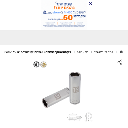
לבית לגן ולמשרד
כלי עבודה
בוקסה עמוקה אימפקט 6 פינות DR 1/2" מ"מ עד 2,850Nm | B.Tech Newton