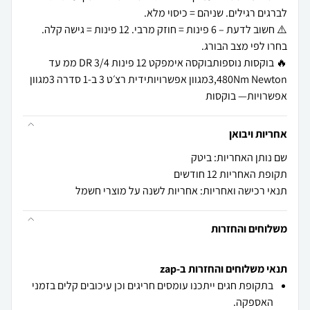
⚠️ חשוב לדעת – 6 פינות = חוזק מרבי. 12 פינות = גישה קלה.
🔥 בוקסות נוספותבוקסה אימפקט 12 פינות DR 3/4 ממ עד
3,480Nm Newtonמגוון אפשרויותידית רצ׳ט 3 ב-1 סדרה 3מגוון
אפשרויות— בוקסות
אחריות ויבואן
שם נותן האחריות: ביטק
תקופת האחריות 12 חודשים
תנאי רכישה ואחריות: אחריות לשנה על מוצרי חשמל
משלוחים והחזרות
תנאי משלוחים והחזרות ב-zap
בתקופת חגים ייתכנו עומסים חריגים וכן עיכובים קלים בזמני
האספקה.