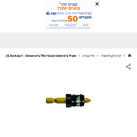
לבית לגן ולמשרד
כלי עבודה
מוביל ביט פטנט מגנטי כולל ביט 50mm – דגם A | B.Tech