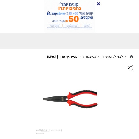
לבית לגן ולמשרד
כלי עבודה
פלייר אף ארוך | B.Tech