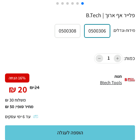
פלייר אף ארוך | B.Tech
מידות-וגדלים
:
0500306
0500308
כמות:
חנות
% הנחה
16
Btech Tools
₪
20
₪
24
משלוח 30 ₪
מחיר סופי:
50
₪
עד
6
ימי עסקים
הוספה לעגלה