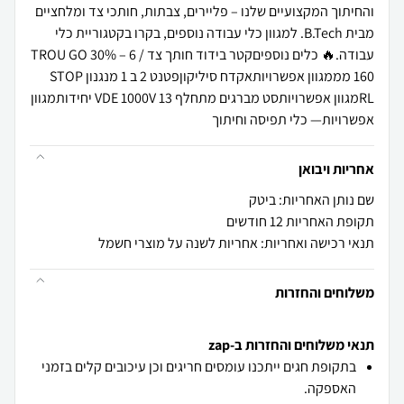
והחיתוך המקצועיים שלנו – פליירים, צבתות, חותכי צד ומלחציים
מבית B.Tech. למגוון כלי עבודה נוספים, בקרו בקטגוריית כלי
עבודה.🔥 כלים נוספיםקטר בידוד חותך צד TROU GO 30% – 6 /
160 מממגוון אפשרויותאקדח סיליקוןפטנט 2 ב 1 מנגנון STOP
RLמגוון אפשרויותסט מברגים מתחלף VDE 1000V 13 יחידותמגוון
אפשרויות— כלי תפיסה וחיתוך
אחריות ויבואן
שם נותן האחריות: ביטק
תקופת האחריות 12 חודשים
תנאי רכישה ואחריות: אחריות לשנה על מוצרי חשמל
משלוחים והחזרות
תנאי משלוחים והחזרות ב-zap
בתקופת חגים ייתכנו עומסים חריגים וכן עיכובים קלים בזמני
האספקה.