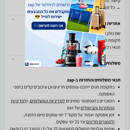
→ כל פצירות הוידיה של B.Tech
אחריות ויבואן
שם נותן האחריות: ביטק
תקופת האחריות 12 חודשים
תנאי רכישה ואחריות: אחריות לשנה על מוצרי חשמל
משלוחים והחזרות
תנאי משלוחים והחזרות ב-zap
בתקופת חגים ייתכנו עומסים חריגים וכן עיכובים קלים בזמני
האספקה.
המוכרים בזאפסטור מחויבים
למדיניות המשלוחים
, ו
למדיניות
ההחזרות והביטולים
של זאפ
זמן אספקה יעמוד על מקס' 7 ימי עסקים מיום הזמנה,
ולמוצרים חריגים
עד 21 ימי עסקים .
שיטות ועלויות המשלוח המוצעות לך על-ידי המוכר הן בהתאם