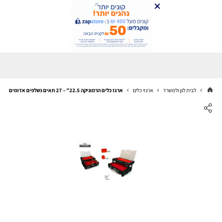
לבית לגן ולמשרד
ארגזי כלים
ארגז כלים הרמוניקה 22.5" – 27 תאים נשלפים אדומים (0501451) | B.Tech