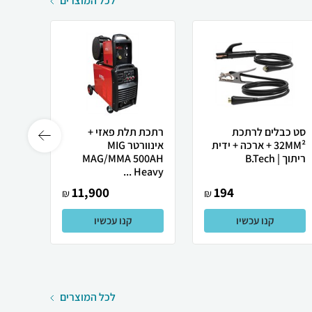
לכל המוצרים
סט כבלים לרתכת
רתכת תלת פאזי +
32MM² + ארכה + ידית
אינוורטר MIG
0AH |
ריתוך | B.Tech
MAG/MMA 500AH
.Tech
Heavy ...
11,900
194
₪
₪
קנו עכשיו
קנו עכשיו
לכל המוצרים