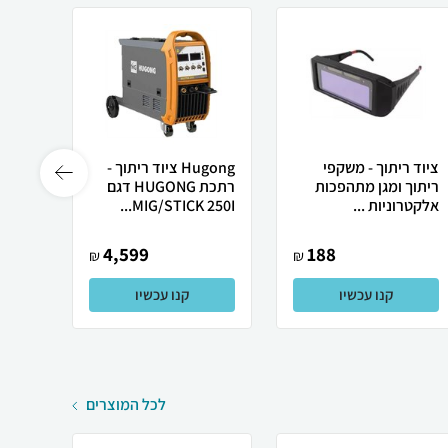
ציוד ריתוך - משקפי
Hugong ציוד ריתוך -
ריתוך ומגן מתהפכות
רתכת HUGONG דגם
אלקטרוניות ...
MIG/STICK 250I...
0D...
4,599
188
₪
₪
קנו עכשיו
קנו עכשיו
לכל המוצרים