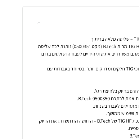
הדוושה האלקטרונית לרתכת TIG HF מבית B.Tech (מקט 0500351) נותנת לכם שליטה
אתם משחררים את שתי הידיים לעבודה ושולטים בזרם
כתוצאה מכך, אתם משיגים ריתוכי TIG חלקים ומדויקים יותר, במיוחד בעבודות עם
לסיכום, אם אתם עובדים עם רתכת TIG HF של B.Tech – הדוושה הזו תשדרג את הדיוק