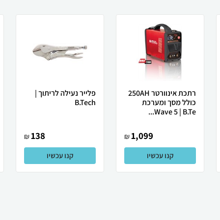
רתכת אינוורטר 250AH
פלייר נעילה לריתוך |
כולל מסך ומערכת
B.Tech
Wave 5 | B.Te...
138
1,099
₪
₪
קנו עכשיו
קנו עכשיו