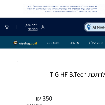
שלום אורח,
התחבר
zap אילת
מזגנים
zap cars
TIG HF B.T
₪
350