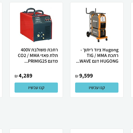
Hugong ציוד ריתוך -
רתכת משולבת 400V
רתכת TIG / MMA
תלת פאזי CO2 / MMA
HUGONG דגם WAVE...
מדגם PRIMIG25...
4,289
9,599
₪
₪
קנו עכשיו
קנו עכשיו