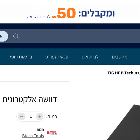
מחשבים
לבית ולגן
פנאי וספורט
בריאות ויופי
TIG H
דוושה אלקטרונית לרתכת ech
כמות:
חנות
Btech Tools