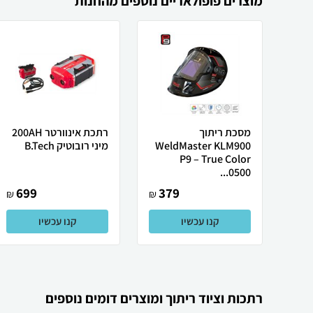
מוצרים פופולאריים נוספים מהחנות
מסכת ריתוך
רתכת אינוורטר 200AH
WeldMaster KLM900
מיני רובוטיק B.Tech
P9 – True Color
0500...
699
379
₪
₪
קנו עכשיו
קנו עכשיו
רתכות וציוד ריתוך ומוצרים דומים נוספים