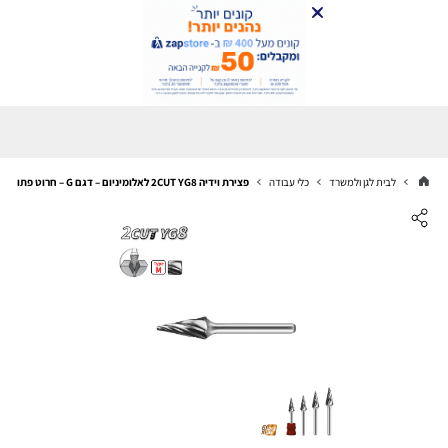
לבית לגן ולמשרד
כלי עבודה
פצירת וידיה 2CUT YG8 לאלומיניום – דגם G – חרוט פתוח | B.Tech