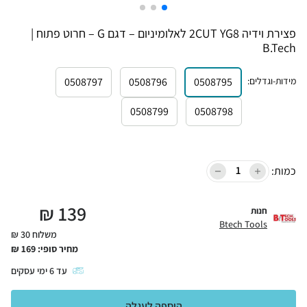
פצירת וידיה 2CUT YG8 לאלומיניום – דגם G – חרוט פתוח |
B.Tech
מידות-וגדלים
:
0508795
0508796
0508797
0508799
0508798
כמות:
₪
139
חנות
Btech Tools
משלוח 30 ₪
מחיר סופי:
169
₪
עד
6
ימי עסקים
הוספה לעגלה