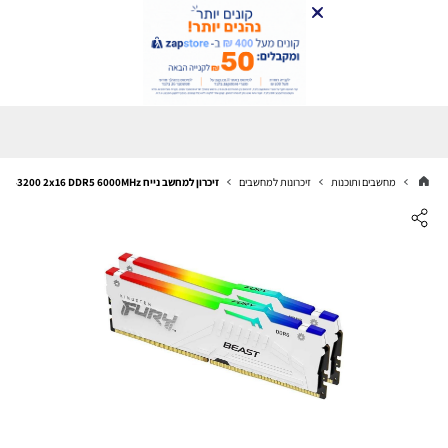
מחשבים ותוכנות
זיכרונות למחשבים
זיכרון למחשב נייח Kingston Fury Beast RGB KF5-32643200 2x16 DDR5 6000MHz