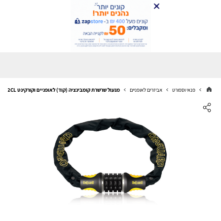
פנאי וספורט
אביזרים לאופניים
מנעול שרשרת קומבינציה (קוד) לאופניים וקורקינט OnGuard 8022CL – קוטר 8 מ"מ / אורך 110 ס"מ