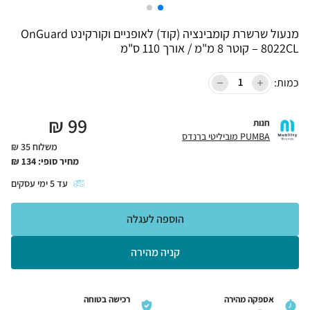
מנעול שרשרת קומבינציה (קוד) לאופניים וקורקינט OnGuard
8022CL – קוטר 8 מ"מ / אורך 110 ס"מ
כמות:
₪
99
חנות
PUMBA מוביליטי ברנדס
משלוח 35 ₪
מחיר סופי:
134
₪
עד
5
ימי עסקים
הוספה לעגלה
קניה מהירה
אספקה מהירה
רכישה בטוחה