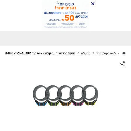
לבית לגן ולמשרד
מנעולים
מנעול כבל ארוך עם קומבינציית קוד ONGUARD דגם 8168