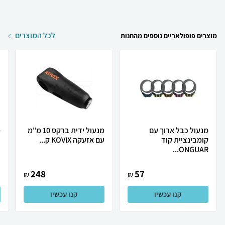
לכל המוצרים
מוצרים פופולאריים נוספים מהחנות
מנעול כבל ארוך עם
מנעול ידית ברקס 10 מ"מ
קומבינציית קוד
עם אזעקה KOVIX ק...
כ
ONGUAR...
248
57
₪
₪
קנו עכשיו
קנו עכשיו