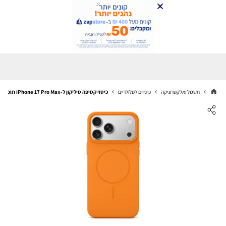
חשמל ואלקטרוניקה
כיסויים לסלולריים
כיסוי קטיפה סיליקון ל-iPhone 17 Pro Max תומך MagSafe כתום