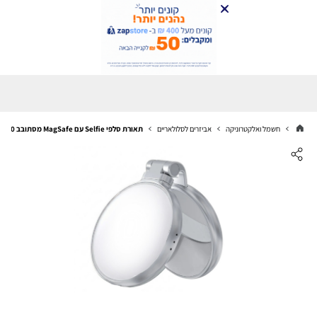
חשמל ואלקטרוניקה
אביזרים לסלולאריים
תאורת סלפי Selfie עם MagSafe מסתובב 360 משולב מראה ו-3 גווני תאורה