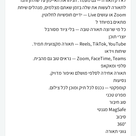
לא רק תאורה — גם מעמד. הניחו את האייפון על שולחן ותנו
לתאורה לעשות את שלה בזמן שאתם מצלמים, מנהלים שיחת