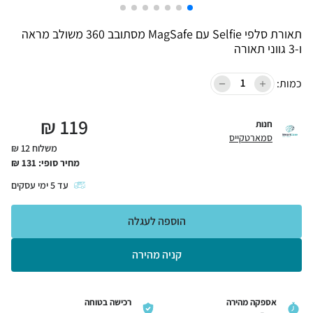
תאורת סלפי Selfie עם MagSafe מסתובב 360 משולב מראה
ו-3 גווני תאורה
כמות:
₪
119
חנות
סמארטקייס
משלוח 12 ₪
מחיר סופי:
131
₪
עד
5
ימי עסקים
הוספה לעגלה
קניה מהירה
אספקה מהירה
רכישה בטוחה