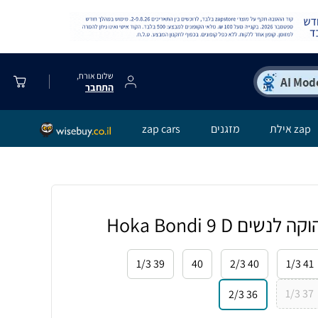
שלום אורח,
התחבר
zap אילת
מזגנים
zap cars
ם Hoka Bondi 9 D
39 1/3
40
40 2/3
41 1/3
37 1/3
36 2/3