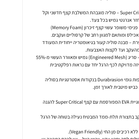
שיכוך מקסימלי עם Super Critical Foam – סוליה מוגבהת המשלבת קצף חדשני וקל
חוויית נוחות קטיפתית – צווארון פנימי משופר עשוי קצף זיכרון (Memory Foam)
יית Meta-Rocker משופרת – מבנה סוליה קעור בגיאומטריה ייחודית המעודד
גפה נושמת וידידותית לסביבה – סריג (Engineered Mesh) גמיש ומאוורר העשוי מ-55%
זה מדויקת לכף הרגל יחד עם נראות רפלקטיבית
עמידות ואחיזה משופרת – תוספות גומי Durabrasion בנקודות אסטרטגיות בסוליה
סוליה מרכזית: שילוב של טכנולוגיית EVA המפורסמת עם קצף Super Critical להגנה
 צווארון עקב בתצורת תלת-ממד המבטיח נעילה בטוחה של הרגל