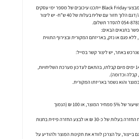
במהלך תקופת החגים ובמהלך מבצעי Black Friday ייתכנו עיכובים של מספר ימי עסקים
בזמני המשלוחים. החלפת מידה/דגם הלוך חזור עם שליח בעלות של 40 ש”ח- יש ליצור
 ללא פגם או נזק, באריזתם המקורית ובצירוף התווית
נרכש באתר, יש ליצור קשר במייל:
החזרת המוצר תתאפשר בתוך 14 ימים מיום קבלתו, בהתאם לעדכון מערכת השליחויות,
ביטול עסקה יחויב בדמי ביטול בשיעור של 5% ממחיר המוצר, או 100 ₪ (הנמוך
.בנוסף יוכל הלקוח לקבל משלוח החזרה בעלות של כ-30 ₪ או לבצע החזרה פיזית בחנות
בייצור, על הצרכן לוודא את תקינות המוצר ולהודיע על