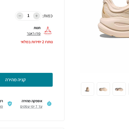
כמות:
חנות
פרו ראנר
נותרו
2
יחידות במלאי
קניה מהירה
אספקה מהירה
רכ
עד 7 ימי עסקים
פר