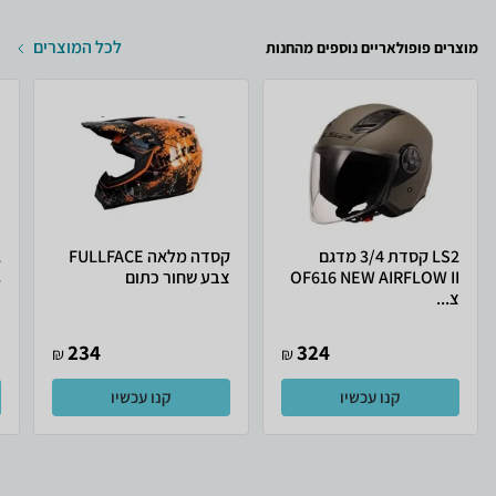
לכל המוצרים
מוצרים פופולאריים נוספים מהחנות
LS2 קסדת 3/4 מדגם
קסדה מלאה FULLFACE
OF616 NEW AIRFLOW II
צבע שחור כתום
.
צ...
234
324
₪
₪
קנו עכשיו
קנו עכשיו