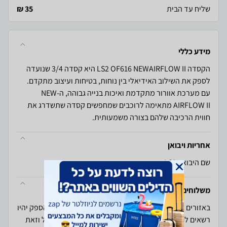
שליח עד הבית
35 ₪
מידע כללי
הקסדה LS2 OF616 NEWAIRFLOW II היא קסדה 3/4 שנועדה
לספק את השילוב האידיאלי בין נוחות, בטיחות ועיצוב מתקדם.
עם מערכת אוורור מתקדמת ואיכות בנייה גבוהה, ה-NEW
AIRFLOW II מתאימה לרוכבים שמחפשים קסדה שתשדרג את
חווית הרכיבה שלהם בצורה משמעותית.
אחריות ויבואן
שם היבואן: LS2
משלוחים והחזרות
באזורים המוגבלים לגישה מבחינה בטחונית החנות ו/או הספק יהיו
רשאים לספק את המוצרים ללקוחות במקום סמוך ומקובל וזאת