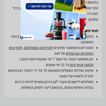
זמני אספקת המוצרים ו/או השירותים כפי שאלה מצויינים בדף
עסקים, יום א-ה לא כולל שישי שבת , ערבי חג וימי חג.
תנאי משלוחים והחזרות ב-zap
בתקופת חגים ייתכנו עומסים חריגים וכן עיכובים קלים בזמני
האספקה.
המוכרים בזאפסטור מחויבים
למדיניות המשלוחים
, ו
למדיניות
ההחזרות והביטולים
של זאפ
זמן אספקה יעמוד על מקס' 7 ימי עסקים מיום הזמנה,
ולמוצרים חריגים
עד 21 ימי עסקים .
שיטות ועלויות המשלוח המוצעות לך על-ידי המוכר הן בהתאם
לגודלו ולאופיו של המוצר
משלוחים ליישובים מעבר לקו הירוק עשויים להיות כרוכים
בעלות משלוח נוספת, בהתאם ליעד ולספק המשלוח.