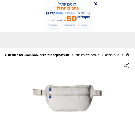
פנאי וספורט
פאוצים ושמירת כסף
חגורת כסף פאוץ׳ מבית Samsonite עם הגנת RFID