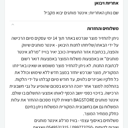
אחריות ויבואן
שם נותן האחריות: אינטר מותגים יבוא מקביל
משלוחים והחזרות
ניתן להחזיר מוצר שנרכש באתר תוך 14 ימי עסקים מיום הרכישה
על ידי הבאתו/שליחתו לחנות היבואן - אינטר מותגים שיווק
והפצה, בכתובת אזור התעשייה כוכב יאיר בוייז "מרלוג אינטר
מותגים" או באמצעות משלוח המוצר באמצעות דואר רשום
לכתובת החנות. לא ניתן להחזיר מוצר משומש או שאינו באריזתו
המקורית, מוצר שנרכש יוחזר במצב חדש ללא שימוש וכולל את
כל חלקיו ואביזרים נלווים, עד חודש מיום קבלתו על ידי הלקוח.
בהחלפה למוצר אחר יזוכה הרוכש בסכום שהופיע על גבי חשבונית
הרכישה. בזיכוי כספי יושב הכסף לאותו אמצעי התשלום בו שולם.
אינטר מותגים BAGSTORE רשאית לקזז מסכום ההחזר את עלות
המשלוח גם אם בחשבונית המקורית המשלוח ניתן בחינם
שירות לקוחות -099773750 / 0549531315 וואצאפ