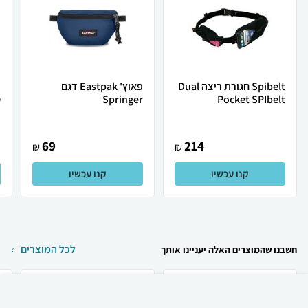
Spibelt חגורת ריצה Dual
פאוץ' Eastpak דגם
Pocket SPIbelt
Springer
ס
69
214
₪
₪
קנו עכשיו
קנו עכשיו
לכל המוצרים
חשבנו שהמוצרים האלה יעניינו אותך
₪
99
קניה מהירה
הוספה לעגלה